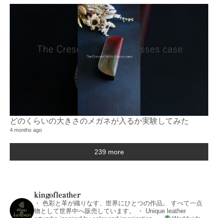
どのくらいの大きさのメガネが入るか実験してみた
4 months ago
239 more
kingofleather
・
色彩と革が織りなす、世界にひとつの作品。
すべて一点
物として世界中へ販売しています。
・
Unique leather