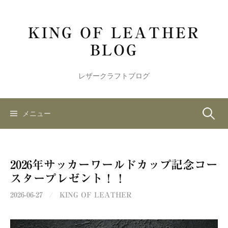
コ
ン
KING OF LEATHER
テ
ン
BLOG
ツ
へ
レザークラフトブログ
ス
キ
ッ
検
メニュー
プ
索:
2026年サッカーワールドカップ記念コー
スタープレゼント！！
2026-06-27
/
KING OF LEATHER