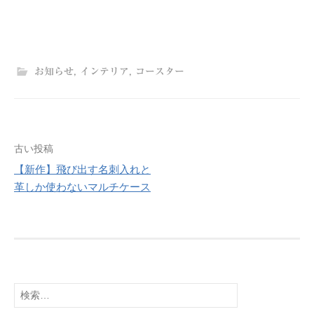
お知らせ
,
インテリア
,
コースター
古い投稿
投
【新作】飛び出す名刺入れと
稿
革しか使わないマルチケース
ナ
ビ
ゲ
検
ー
索: