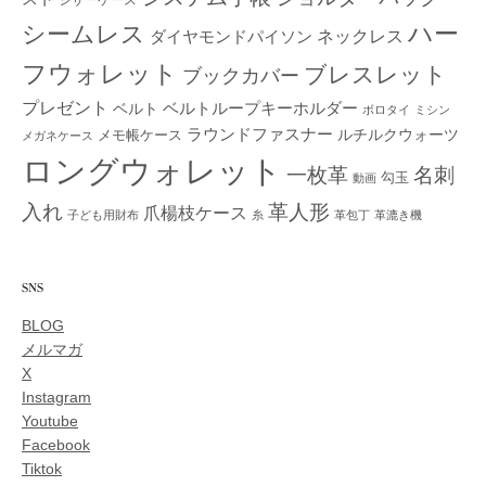
ハー
シームレス
ダイヤモンドパイソン
ネックレス
フウォレット
ブレスレット
ブックカバー
プレゼント
ベルトループキーホルダー
ベルト
ボロタイ
ミシン
ラウンドファスナー
ルチルクウォーツ
メモ帳ケース
メガネケース
ロングウォレット
一枚革
名刺
勾玉
動画
入れ
革人形
爪楊枝ケース
子ども用財布
糸
革包丁
革漉き機
SNS
BLOG
メルマガ
X
Instagram
Youtube
Facebook
Tiktok