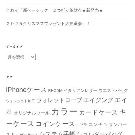
これぞ「新ベーシック」２つ折り革財布★新発売★
２０２５クリスマスプレゼント大抽選会！！
アーカイブ
ア
ー
カ
イ
タグ
ブ
iPhoneケース
イタリアンレザー
ウエストバッグ
RHODIA
エイ
エイジング
ウォレットロープ
ウォッシュド加工
カラー
キ
革
カードケース
オリジナルツール
ーケース
コインケース
コンチョ
サンバー
コブラ
システム手帳
ショルダーバッグ
スト
シザーケース