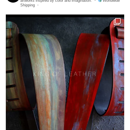
artworks inspired by color and imagination.
・
Worldwide
Shipping
・