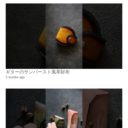
ギターのサンバースト風革財布⁡
2 months ago
KI
51 
10 