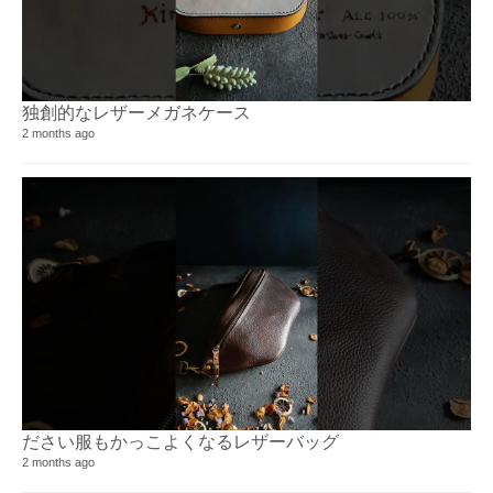
独創的なレザーメガネケース
Ar
1 v
2 months ago
2 y
ださい服もかっこよくなるレザーバッグ
KI
2 months ago
40 
4 y