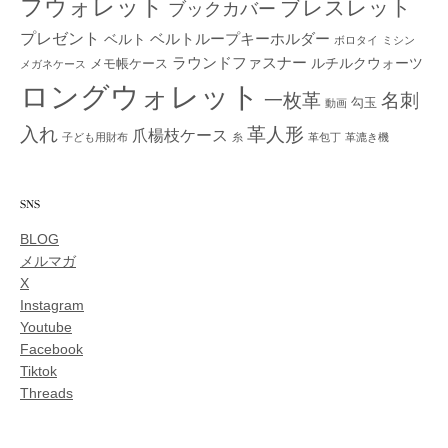
フウォレット
ブレスレット
ブックカバー
プレゼント
ベルトループキーホルダー
ベルト
ボロタイ
ミシン
ラウンドファスナー
ルチルクウォーツ
メモ帳ケース
メガネケース
ロングウォレット
一枚革
名刺
勾玉
動画
入れ
革人形
爪楊枝ケース
子ども用財布
糸
革包丁
革漉き機
SNS
BLOG
メルマガ
X
Instagram
Youtube
Facebook
Tiktok
Threads