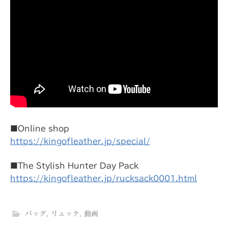
■Online shop
https://kingofleather.jp/special/
■The Stylish Hunter Day Pack
https://kingofleather.jp/rucksack0001.html
バッグ
,
リュック
,
動画