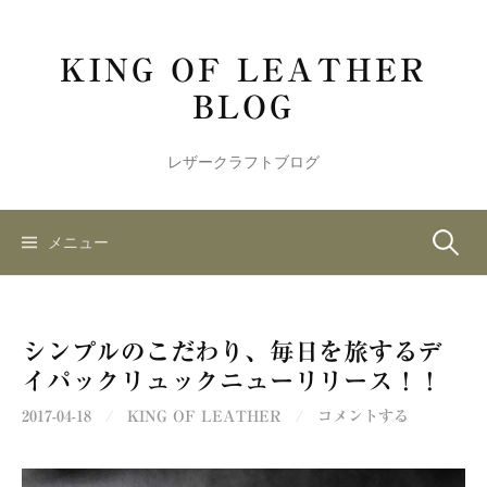
コ
ン
KING OF LEATHER
テ
ン
BLOG
ツ
へ
レザークラフトブログ
ス
キ
ッ
検
メニュー
プ
索:
シンプルのこだわり、毎日を旅するデ
イパックリュックニューリリース！！
2017-04-18
/
KING OF LEATHER
/
コメントする