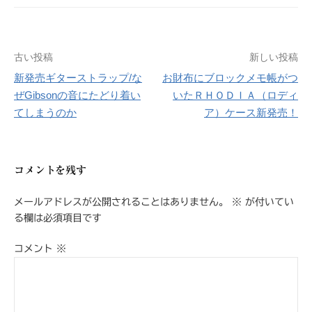
古い投稿
新しい投稿
投
新発売ギターストラップ/な
お財布にブロックメモ帳がつ
稿
ぜGibsonの音にたどり着い
いたＲＨＯＤＩＡ（ロディ
てしまうのか
ア）ケース新発売！
ナ
ビ
コメントを残す
ゲ
メールアドレスが公開されることはありません。
※
が付いてい
ー
る欄は必須項目です
シ
コメント
※
ョ
ン