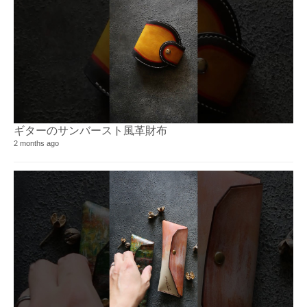
ギターのサンバースト風革財布⁡
2 months ago
KI
51 
10 