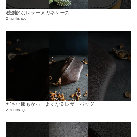
独創的なレザーメガネケース
Ar
1 v
2 months ago
2 y
ださい服もかっこよくなるレザーバッグ
KI
2 months ago
40 
4 y