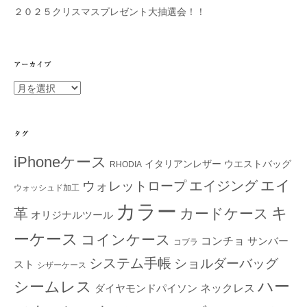
２０２５クリスマスプレゼント大抽選会！！
アーカイブ
ア
ー
カ
イ
タグ
ブ
iPhoneケース
イタリアンレザー
ウエストバッグ
RHODIA
エイ
エイジング
ウォレットロープ
ウォッシュド加工
カラー
キ
革
カードケース
オリジナルツール
ーケース
コインケース
コンチョ
サンバー
コブラ
システム手帳
ショルダーバッグ
スト
シザーケース
ハー
シームレス
ダイヤモンドパイソン
ネックレス