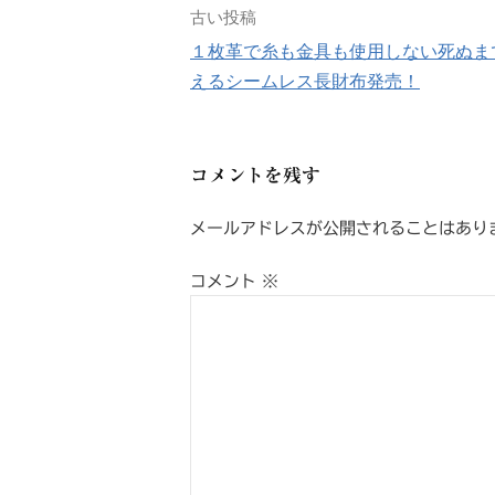
古い投稿
投
１枚革で糸も金具も使用しない死ぬま
稿
えるシームレス長財布発売！
ナ
ビ
コメントを残す
ゲ
メールアドレスが公開されることはあり
ー
コメント
※
シ
ョ
ン