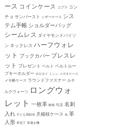
ース
コインケース
コン
コブラ
シス
チョ
サンバースト
シザーケース
テム手帳
ショルダーバッグ
シームレス
ダイヤモンドパイソ
ハーフウォレ
ン
ネックレス
ット
ブレスレ
ブックカバー
ット
プレゼント
ベルトルー
ベルト
プキーホルダー
ボロタイ
ミシン
メガネケース
ラウンドファスナー
ルチ
メモ帳ケース
ロングウォ
ルクウォーツ
レット
一枚革
名刺
勾玉
動画
入れ
革
爪楊枝ケース
子ども用財布
糸
人形
革包丁
革漉き機