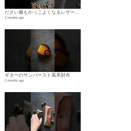
ださい服もかっこよくなるレザーバッグ
2 months ago
40 videos
4 years ago
ギターのサンバースト風革財布⁡
2 months ago
51 videos
10 years ago