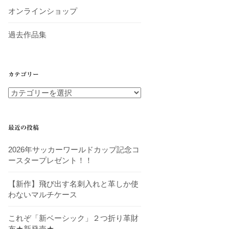
オンラインショップ
過去作品集
カテゴリー
カ
テ
ゴ
リ
最近の投稿
ー
2026年サッカーワールドカップ記念コ
ースタープレゼント！！
【新作】飛び出す名刺入れと革しか使
わないマルチケース
これぞ「新ベーシック」２つ折り革財
布★新発売★