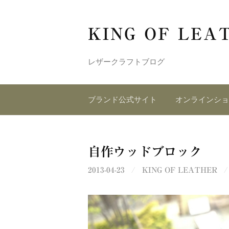
コ
ン
KING OF LEA
テ
ン
ツ
レザークラフトブログ
へ
ス
ブランド公式サイト
オンラインショ
キ
ッ
プ
自作ウッドブロック
2013-04-23
/
KING OF LEATHER