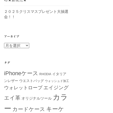
２０２５クリスマスプレゼント大抽選
会！！
アーカイブ
ア
ー
カ
イ
タグ
ブ
iPhoneケース
イタリア
RHODIA
ンレザー
ウエストバッグ
ウォッシュド加工
エイジング
ウォレットロープ
カラ
エイ革
オリジナルツール
ー
キーケ
カードケース