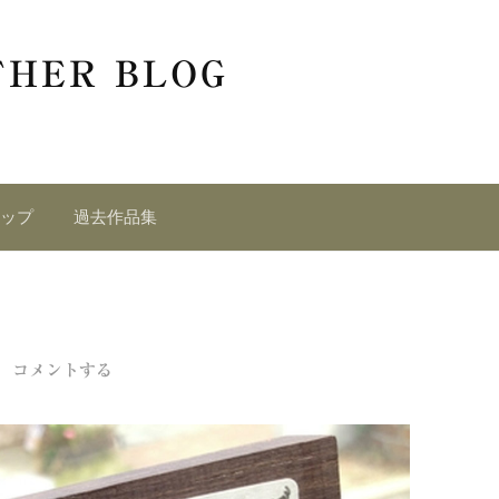
THER BLOG
ップ
過去作品集
/
コメントする