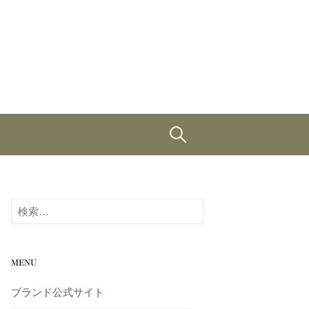
検
索:
検
索:
MENU
ブランド公式サイト