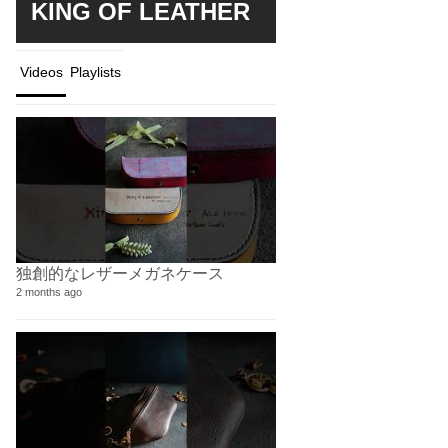
KING OF LEATHER
Videos
Playlists
独創的なレザーメガネケース
Art work
1 videos
2 months ago
2 years ago