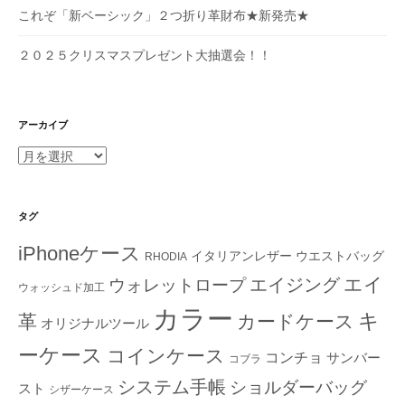
これぞ「新ベーシック」２つ折り革財布★新発売★
２０２５クリスマスプレゼント大抽選会！！
アーカイブ
ア
ー
カ
イ
タグ
ブ
iPhoneケース
イタリアンレザー
ウエストバッグ
RHODIA
エイ
エイジング
ウォレットロープ
ウォッシュド加工
カラー
キ
革
カードケース
オリジナルツール
ーケース
コインケース
コンチョ
サンバー
コブラ
システム手帳
ショルダーバッグ
スト
シザーケース