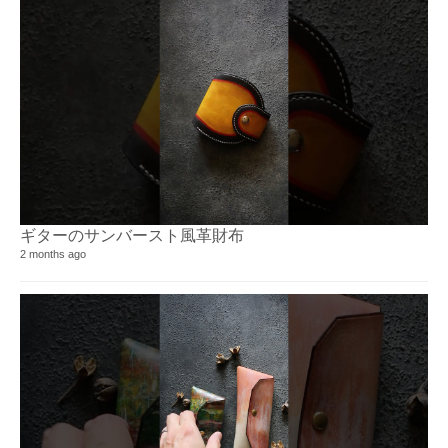
ギターのサンバースト風革財布⁡
2 months ago
KI
51 
10 