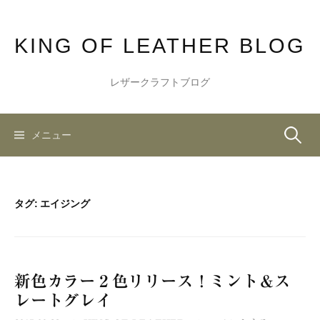
コ
ン
KING OF LEATHER BLOG
テ
ン
ツ
レザークラフトブログ
へ
ス
キ
検
メニュー
ッ
プ
索:
タグ:
エイジング
新色カラー２色リリース！ミント＆ス
レートグレイ