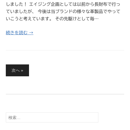
しました！ エイジング企画としては以前から長財布で行っ
ていましたが、 今後は当ブランドの様々な革製品でやって
いこうと考えています。 その先駆けとして毎…
続きを読む →
投
次へ »
稿
の
ペ
ー
ジ
送
検
り
索: