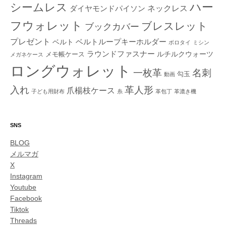
ハー
シームレス
ダイヤモンドパイソン
ネックレス
フウォレット
ブレスレット
ブックカバー
プレゼント
ベルトループキーホルダー
ベルト
ボロタイ
ミシン
ラウンドファスナー
ルチルクウォーツ
メモ帳ケース
メガネケース
ロングウォレット
一枚革
名刺
勾玉
動画
入れ
革人形
爪楊枝ケース
子ども用財布
糸
革包丁
革漉き機
SNS
BLOG
メルマガ
X
Instagram
Youtube
Facebook
Tiktok
Threads