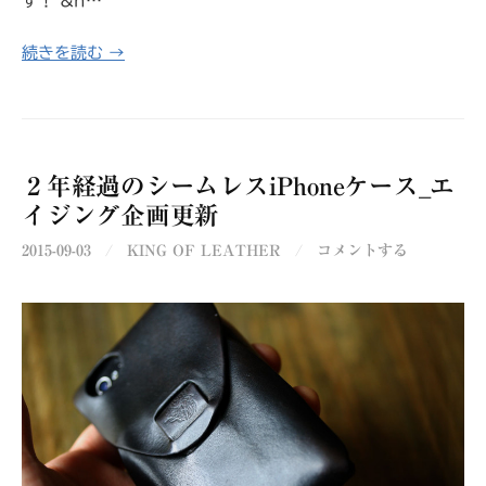
す！ &n…
続きを読む →
２年経過のシームレスiPhoneケース_エ
イジング企画更新
2015-09-03
/
KING OF LEATHER
/
コメントする