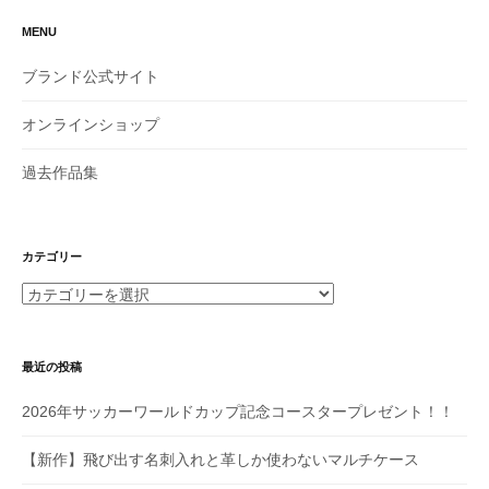
MENU
ブランド公式サイト
オンラインショップ
過去作品集
カテゴリー
カ
テ
ゴ
リ
最近の投稿
ー
2026年サッカーワールドカップ記念コースタープレゼント！！
【新作】飛び出す名刺入れと革しか使わないマルチケース