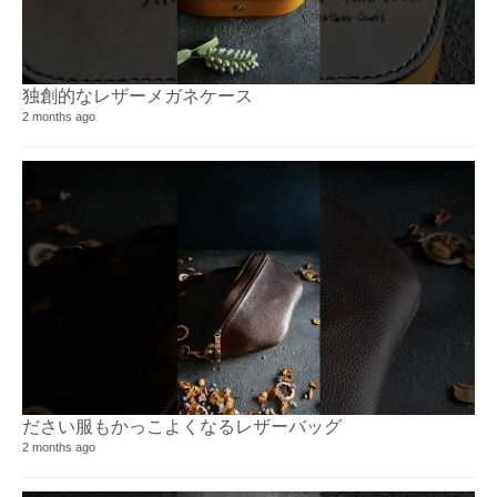
独創的なレザーメガネケース
Ar
1 v
2 months ago
2 y
ださい服もかっこよくなるレザーバッグ
KI
2 months ago
40 
4 y