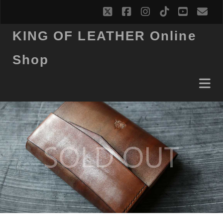
twitter
facebook
instagram
tiktok
youtub
ema
KING OF LEATHER Online
Shop