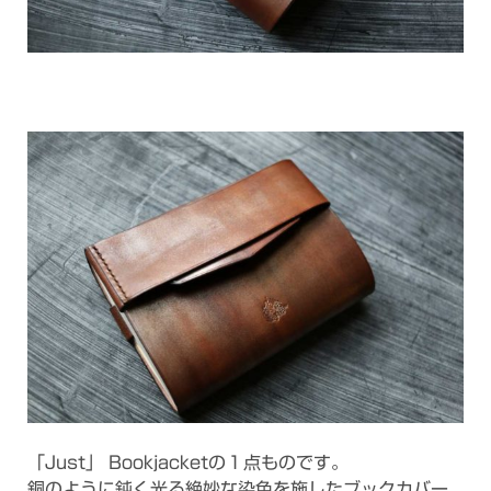
「Just」 Bookjacketの１点ものです。
銅のように鈍く光る絶妙な染色を施したブックカバー