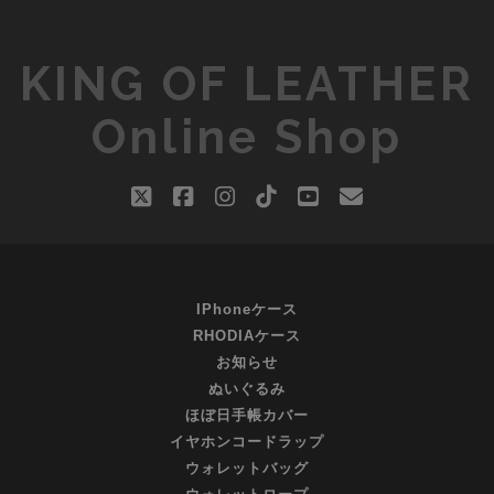
ン
コ
KING OF LEATHER
ー
ド
Online Shop
ラ
ッ
プ
twitter
facebook
instagram
tiktok
youtube
email
00068
IPhoneケース
RHODIAケース
お知らせ
ぬいぐるみ
ほぼ日手帳カバー
イヤホンコードラップ
ウォレットバッグ