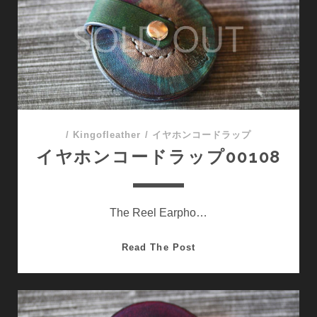
ー
ド
ラ
ッ
プ
00107
/
Kingofleather
/
イヤホンコードラップ
イヤホンコードラップ00108
The Reel Earpho…
イ
Read The Post
ヤ
ホ
ン
コ