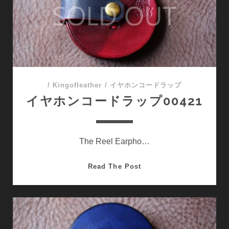
ド
ラ
ッ
プ
00422
/
Kingofleather
/
イヤホンコードラップ
イヤホンコードラップ00421
The Reel Earpho…
イ
Read The Post
ヤ
ホ
ン
コ
ー