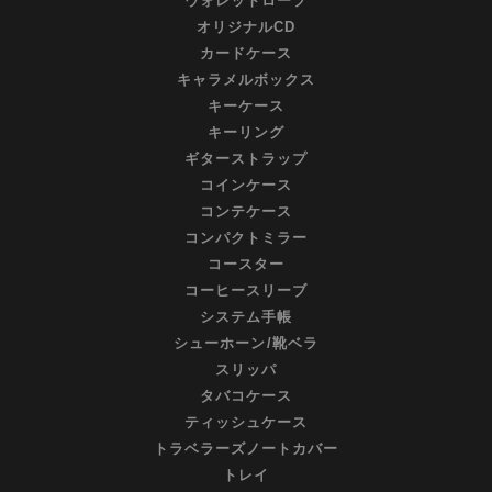
ウォレットロープ
オリジナルCD
カードケース
キャラメルボックス
キーケース
キーリング
ギターストラップ
コインケース
コンテケース
コンパクトミラー
コースター
コーヒースリーブ
システム手帳
シューホーン/靴ベラ
スリッパ
タバコケース
ティッシュケース
トラベラーズノートカバー
トレイ