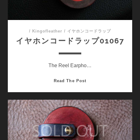
プ
01069
/
Kingofleather
/
イヤホンコードラップ
イヤホンコードラップ01067
The Reel Earpho…
イ
Read The Post
ヤ
ホ
ン
コ
ー
ド
ラ