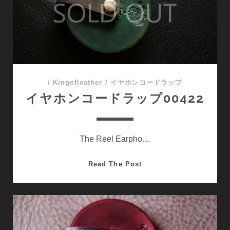
ド
ラ
ッ
プ
00423
/
Kingofleather
/
イヤホンコードラップ
イヤホンコードラップ00422
The Reel Earpho…
イ
Read The Post
ヤ
ホ
ン
コ
ー