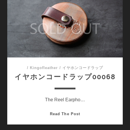
ン
コ
ー
ド
ラ
ッ
プ
00069
/
Kingofleather
/
イヤホンコードラップ
イヤホンコードラップ00068
The Reel Earpho…
イ
Read The Post
ヤ
ホ