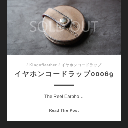
ン
コ
ー
ド
ラ
ッ
プ
00070
/
Kingofleather
/
イヤホンコードラップ
イヤホンコードラップ00069
The Reel Earpho…
イ
Read The Post
ヤ
ホ