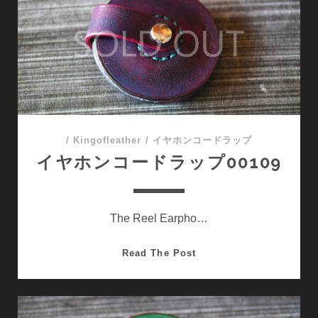
ー
ド
ラ
ッ
プ
00108
/
Kingofleather
/
イヤホンコードラップ
イヤホンコードラップ00109
The Reel Earpho…
イ
Read The Post
ヤ
ホ
ン