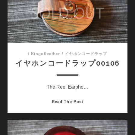
ー
ド
ラ
ッ
プ
00420
/
Kingofleather
/
イヤホンコードラップ
イヤホンコードラップ00106
The Reel Earpho…
イ
Read The Post
ヤ
ホ
ン
コ