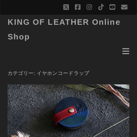
twitter
facebook
instagram
tiktok
youtub
ema
KING OF LEATHER Online
Shop
カテゴリー:
イヤホンコードラップ