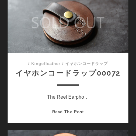
コ
ー
ド
ラ
ッ
プ
00110
/
Kingofleather
/
イヤホンコードラップ
イヤホンコードラップ00072
The Reel Earpho…
イ
Read The Post
ヤ
ホ
ン