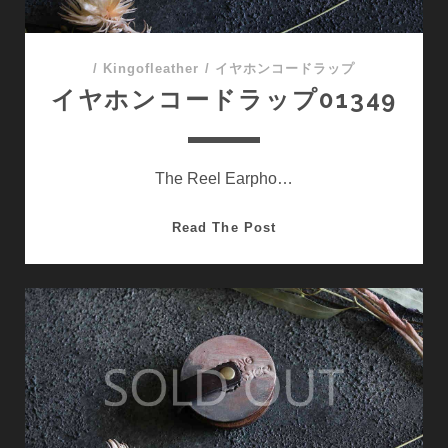
01350
/
Kingofleather
/
イヤホンコードラップ
イヤホンコードラップ01349
The Reel Earpho…
イ
Read The Post
ヤ
ホ
ン
コ
ー
ド
ラ
ッ
プ