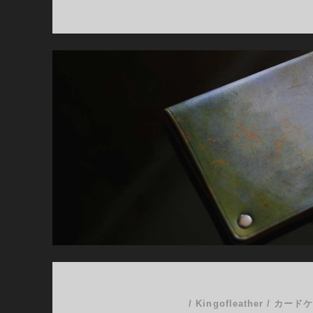
ー
ド
ケ
ー
ス
02
/
Kingofleather
/
カード