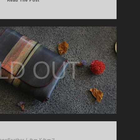
Read The Post
ー
ド
ケ
ー
ス
02022
ngofleather
/
カードケース