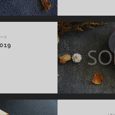
ケース
019
019
/
Ki