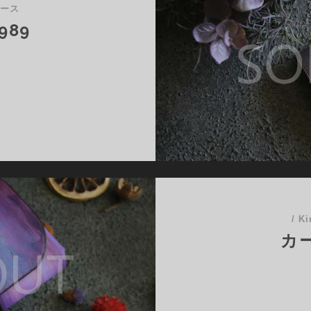
ケース
989
989
/
Ki
カー