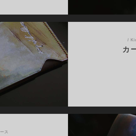
084
/
Ki
カー
ケース