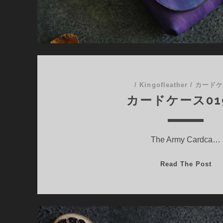
/
Kingofleather
/
カード
カードケース01
The Army Cardca…
カ
Read The Post
ー
ド
ケ
ー
ス