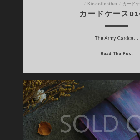
/
Kingofleather
/
カード
カードケース01
The Army Cardca…
カ
Read The Post
ー
ド
ケ
ー
ス
01