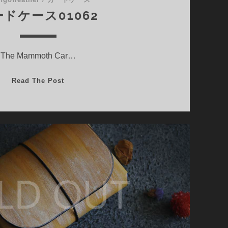
ドケース01062
The Mammoth Car…
カ
Read The Post
ー
ド
ケ
ー
ス
01062