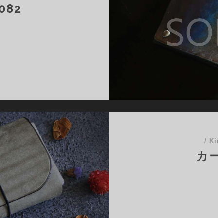
082
082
/
Ki
カー