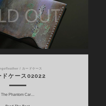
ngofleather
/
カードケース
ドケース02022
The Phantom Car…
カ