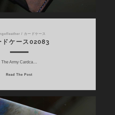
ngofleather
/
カードケース
ドケース02083
The Army Cardca…
カ
Read The Post
ー
ド
ケ
ー
ス
02083