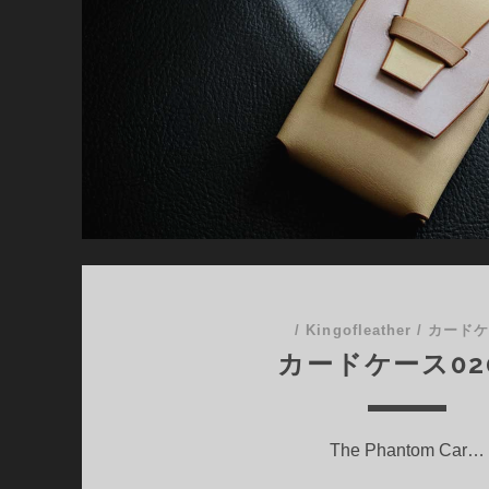
/
Kingofleather
/
カード
カードケース02
The Phantom Car…