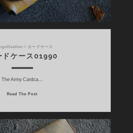
ngofleather
/
カードケース
ドケース01990
The Army Cardca…
カ
Read The Post
ー
ド
ケ
ー
ス