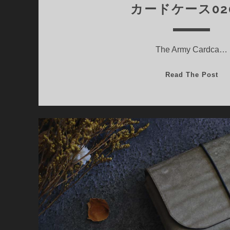
カードケース02
The Army Cardca…
カ
Read The Post
ー
ド
ケ
ー
ス
02