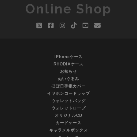
Online Shop
ス
記
念！！
twitter
facebook
instagram
tiktok
youtube
email
全
員
も
れ
な
IPhoneケース
く
RHODIAケース
『２
お知らせ
０
ぬいぐるみ
０
ほぼ日手帳カバー
０
イヤホンコードラップ
円
ウォレットバッグ
の
ウォレットロープ
お
オリジナルCD
買
カードケース
い
キャラメルボックス
物