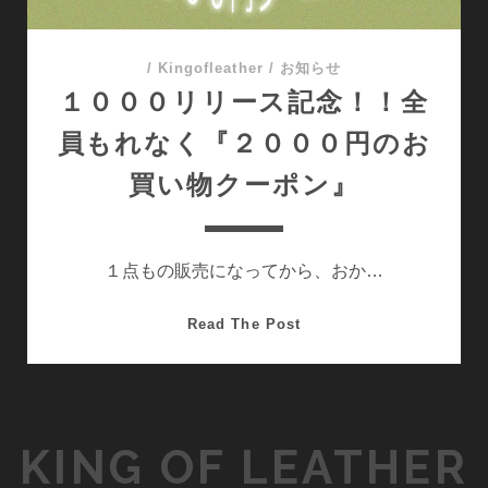
/
Kingofleather
/
お知らせ
１０００リリース記念！！全
員もれなく『２０００円のお
買い物クーポン』
１点もの販売になってから、おか…
１
Read The Post
０
０
０
リ
KING OF LEATHER
リ
ー