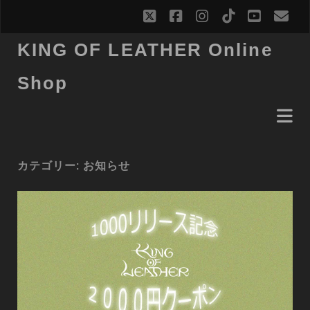
twitter
facebook
instagram
tiktok
youtub
ema
KING OF LEATHER Online
Shop
カテゴリー:
お知らせ