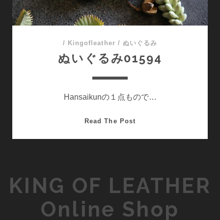
/
Kingofleather
/
ぬいぐるみ
ぬいぐるみ01594
Hansaikunの１点もので…
ぬ
Read The Post
い
ぐ
る
み
KING OF LEATHER
01594
Online Shop