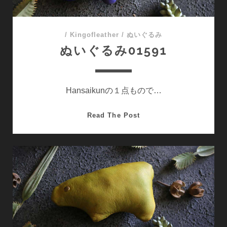
/
Kingofleather
/
ぬいぐるみ
ぬいぐるみ01591
Hansaikunの１点もので…
ぬ
Read The Post
い
ぐ
る
み
01591