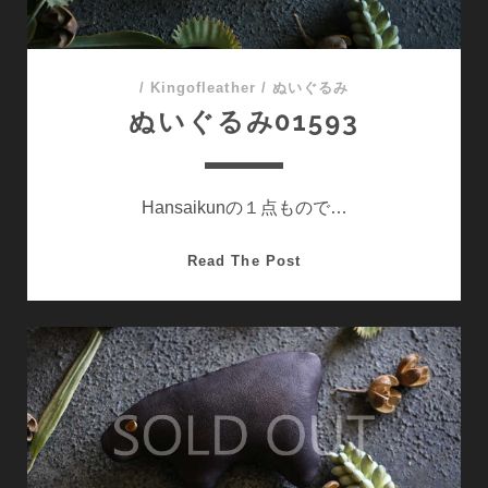
/
Kingofleather
/
ぬいぐるみ
ぬいぐるみ01593
Hansaikunの１点もので…
ぬ
Read The Post
い
ぐ
る
み
01593