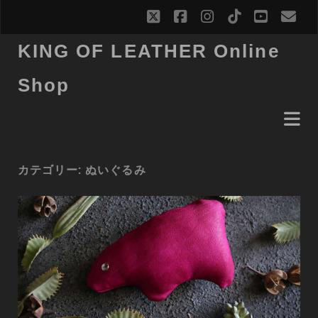
twitter
facebook
instagram
tiktok
youtub
ema
KING OF LEATHER Online
Shop
カテゴリー:
ぬいぐるみ