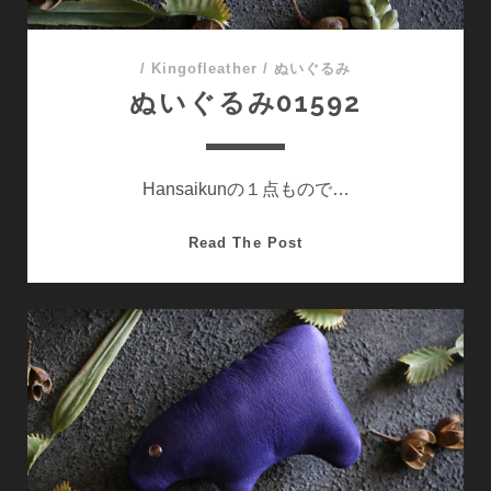
/
Kingofleather
/
ぬいぐるみ
ぬいぐるみ01592
Hansaikunの１点もので…
ぬ
Read The Post
い
ぐ
る
み
01592