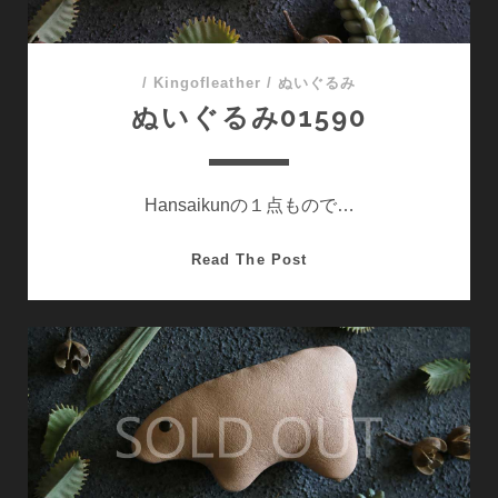
/
Kingofleather
/
ぬいぐるみ
ぬいぐるみ01590
Hansaikunの１点もので…
ぬ
Read The Post
い
ぐ
る
み
01590