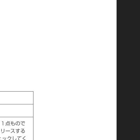
は１点もので
リリースする
ェックしてく