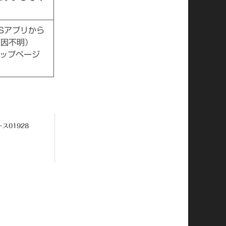
NSアプリから
原因不明）
ョップページ
ス01928