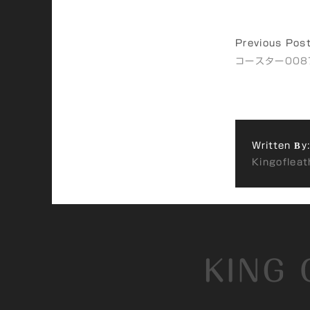
Previous Pos
コースター008
Written By:
Kingofleat
KING 