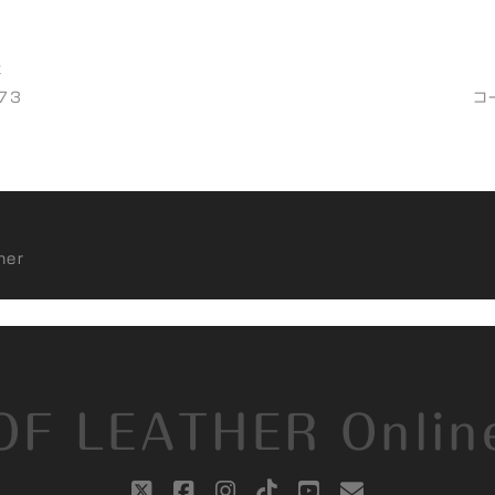
t
73
コ
her
OF LEATHER Onlin
twitter
facebook
instagram
tiktok
youtube
email