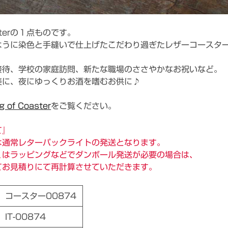
oasterの１点ものです。
ように染色と手縫いで仕上げたこだわり過ぎたレザーコースタ
接待、学校の家庭訪問、新たな職場のささやかなお祝いなど。
美に、夜にゆっくりお酒を嗜むお供に♪
g of Coaster
をご覧ください。
て』
は通常レターパックライトの発送となります。
くはラッピングなどでダンボール発送が必要の場合は、
てお見積りにて再計算させていただきます。
コースター00874
IT-00874