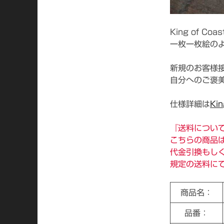
King of C
一枚一枚絵の
新規のお客様
自分へのご褒
仕様詳細は
Kin
『送料につい
こちらの商品
代金引換もし
規定の送料に
商品名：
品番：