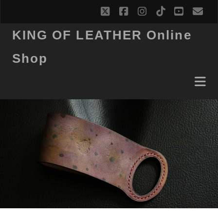
twitter
facebook
instagram
tiktok
youtub
ema
KING OF LEATHER Online
Shop