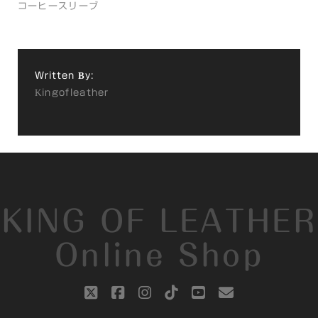
コーヒースリーブ
Written By:
Kingofleather
KING OF LEATHER
Online Shop
twitter
facebook
instagram
tiktok
youtube
email