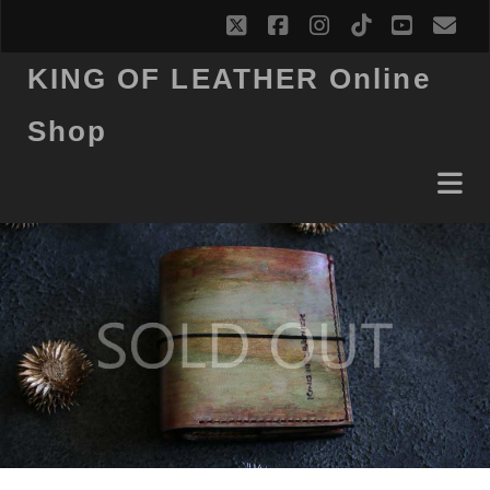
twitter
facebook
instagram
tiktok
youtub
ema
KING OF LEATHER Online
Shop