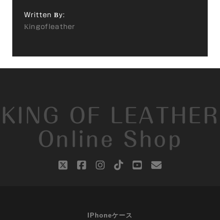
Written By:
Kingofleather
KING OF LEATHER
Online Shop
twitter
facebook
instagram
tiktok
youtube
email
IPhoneケース