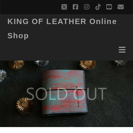
twitter
facebook
instagram
tiktok
youtub
ema
KING OF LEATHER Online
Shop