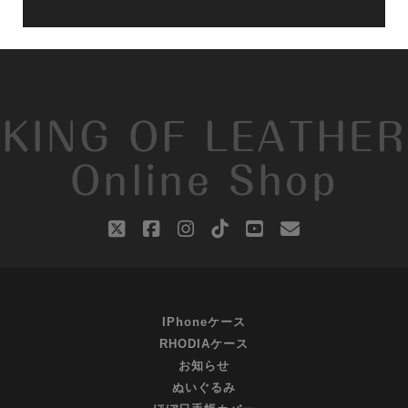
KING OF LEATHER
Online Shop
twitter
facebook
instagram
tiktok
youtube
email
IPhoneケース
RHODIAケース
お知らせ
ぬいぐるみ