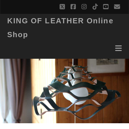
twitter
facebook
instagram
tiktok
youtub
ema
KING OF LEATHER Online
Shop