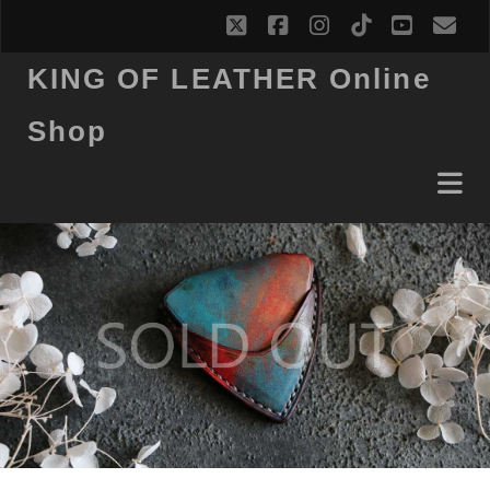
twitter
facebook
instagram
tiktok
youtub
ema
KING OF LEATHER Online
Shop