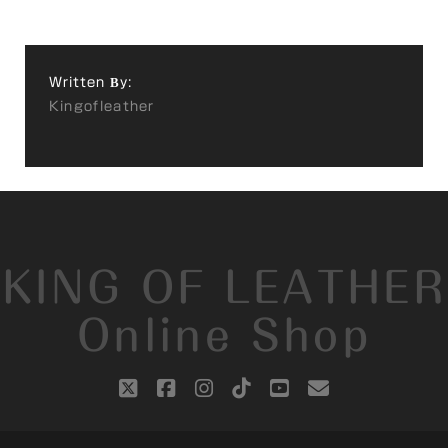
Written By:
Kingofleather
KING OF LEATHER
Online Shop
twitter
facebook
instagram
tiktok
youtube
email