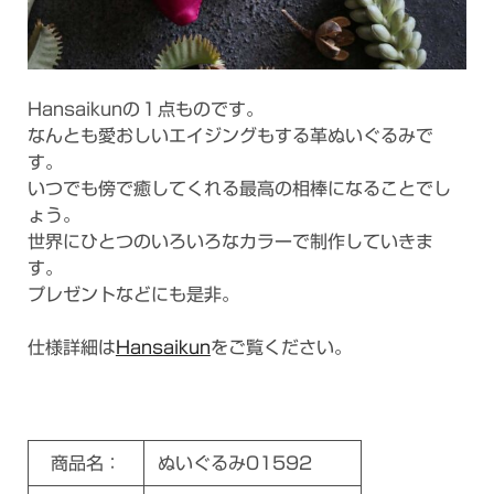
Hansaikunの１点ものです。
なんとも愛おしいエイジングもする革ぬいぐるみで
す。
いつでも傍で癒してくれる最高の相棒になることでし
ょう。
世界にひとつのいろいろなカラーで制作していきま
す。
プレゼントなどにも是非。
仕様詳細は
Hansaikun
をご覧ください。
商品名：
ぬいぐるみ01592