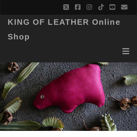
twitter
facebook
instagram
tiktok
youtub
ema
KING OF LEATHER Online
Shop