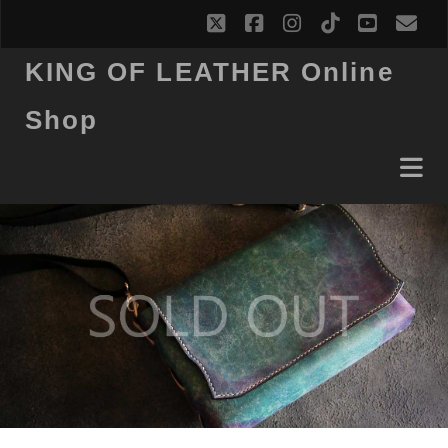
twitter
facebook
instagram
tiktok
youtub
ema
KING OF LEATHER Online
Shop