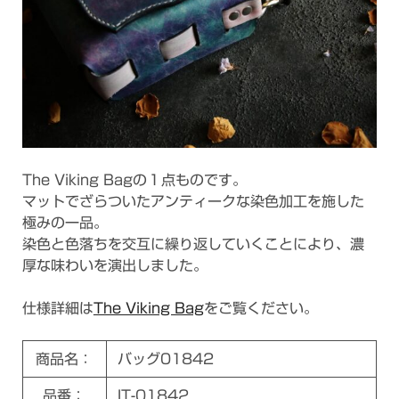
The Viking Bagの１点ものです。
マットでざらついたアンティークな染色加工を施した
極みの一品。
染色と色落ちを交互に繰り返していくことにより、濃
厚な味わいを演出しました。
仕様詳細は
The Viking Bag
をご覧ください。
商品名：
バッグ01842
品番：
IT-01842