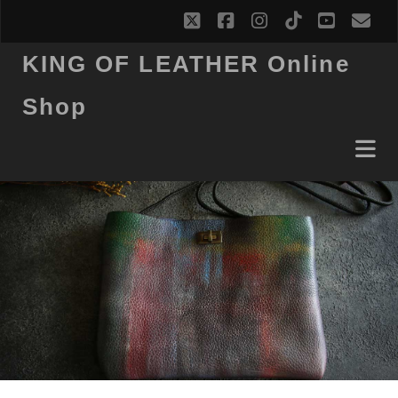
twitter
facebook
instagram
tiktok
youtub
ema
KING OF LEATHER Online
Shop