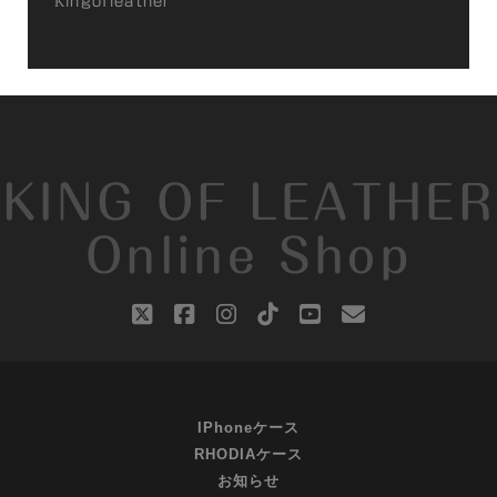
Kingofleather
KING OF LEATHER
Online Shop
twitter
facebook
instagram
tiktok
youtube
email
IPhoneケース
RHODIAケース
お知らせ