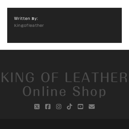
Written By:
Kingofleather
KING OF LEATHER
Online Shop
twitter
facebook
instagram
tiktok
youtube
email