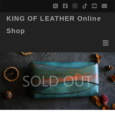
twitter
facebook
instagram
tiktok
youtub
ema
KING OF LEATHER Online
Shop