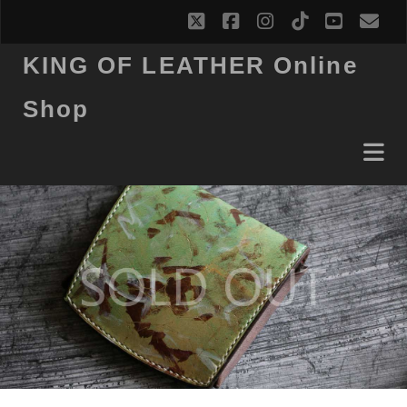
twitter
facebook
instagram
tiktok
youtub
ema
KING OF LEATHER Online
Shop