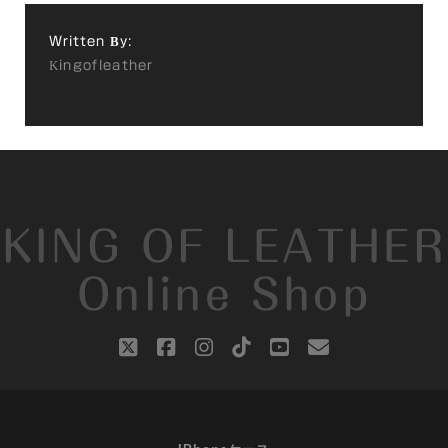
Written By:
Kingofleather
KING OF LEATHER
Online Shop
twitter
facebook
instagram
tiktok
youtube
email