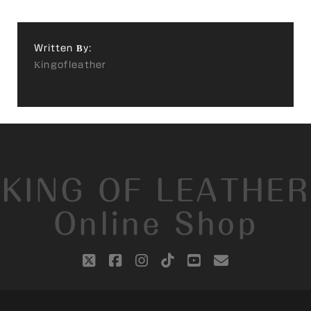
Written By:
Kingofleather
KING OF LEATHER
Online Shop
twitter
facebook
instagram
tiktok
youtube
email