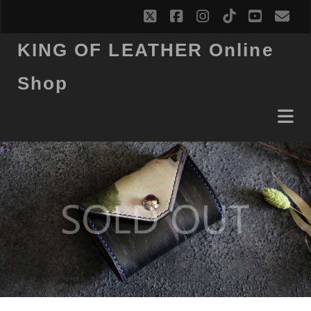
twitter
facebook
instagram
tiktok
youtub
ema
KING OF LEATHER Online
Shop