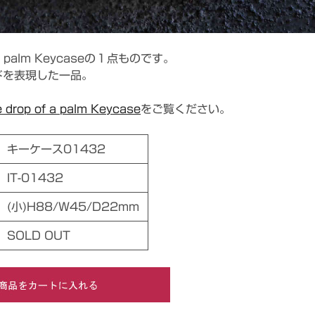
f a palm Keycaseの１点ものです。
ドを表現した一品。
 drop of a palm Keycase
をご覧ください。
キーケース01432
IT-01432
(小)H88/W45/D22mm
SOLD OUT