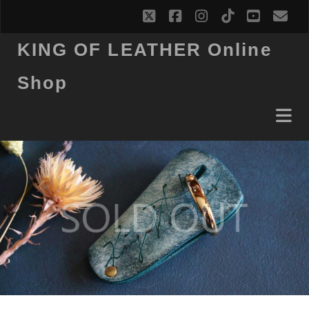
twitter
facebook
instagram
tiktok
youtub
ema
KING OF LEATHER Online
Shop