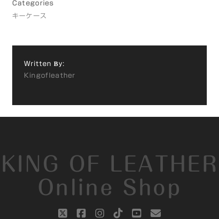
Categories
キーケース
Written By:
Kingofleather
KING OF LEATHER
Online Shop
twitter
facebook
instagram
tiktok
youtube
email