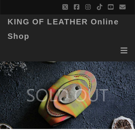
twitter
facebook
instagram
tiktok
youtub
ema
KING OF LEATHER Online
Shop