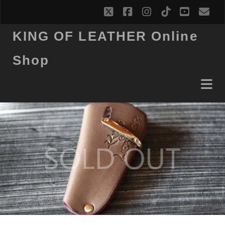
twitter
facebook
instagram
tiktok
youtub
ema
KING OF LEATHER Online
Shop