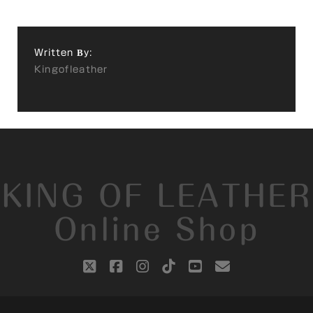
Written By:
Kingofleather
KING OF LEATHER
Online Shop
twitter
facebook
instagram
tiktok
youtube
email