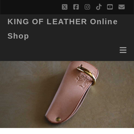
twitter
facebook
instagram
tiktok
youtub
ema
KING OF LEATHER Online
Shop