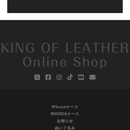
KING OF LEATHER
Online Shop
twitter
facebook
instagram
tiktok
youtube
email
IPhoneケース
RHODIAケース
お知らせ
ぬいぐるみ