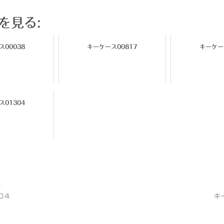
を見る:
00038
キーケース00817
キーケー
01304
t
04
キ