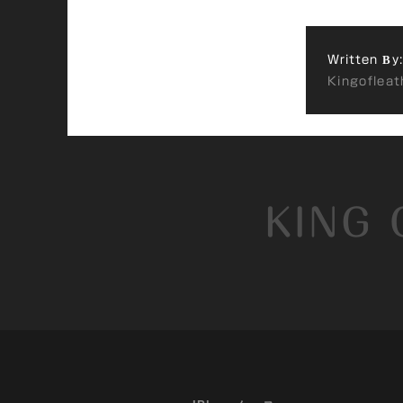
Written By:
Kingofleat
KING 