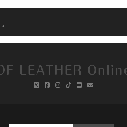
her
OF LEATHER Onlin
twitter
facebook
instagram
tiktok
youtube
email