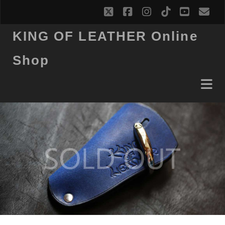
twitter
facebook
instagram
tiktok
youtub
ema
KING OF LEATHER Online
Shop