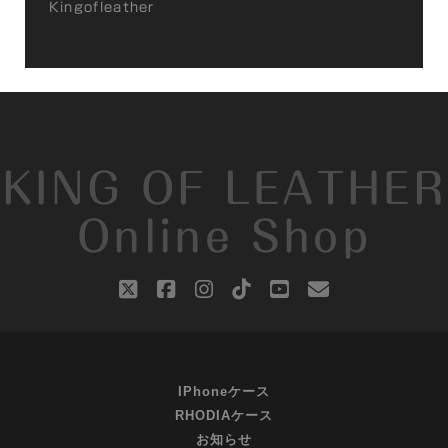
Kingofleather
KING OF LEATHER
Online Shop
twitter
facebook
instagram
tiktok
youtube
email
IPhoneケース
RHODIAケース
お知らせ