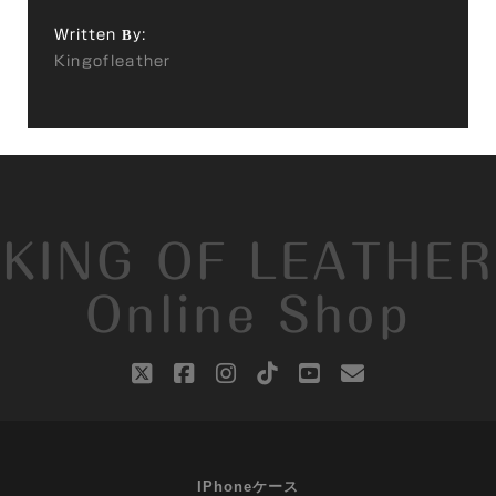
Written By:
Kingofleather
KING OF LEATHER
Online Shop
twitter
facebook
instagram
tiktok
youtube
email
IPhoneケース