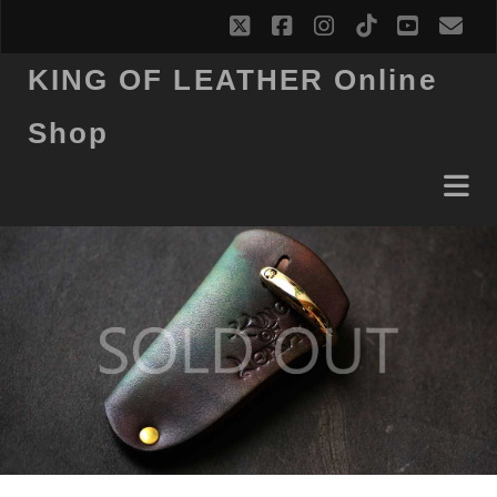
twitter
facebook
instagram
tiktok
youtub
ema
KING OF LEATHER Online
Shop